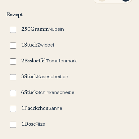
Rezept
Nudeln
250
Gramm
Zwiebel
1
Stück
Tomatenmark
2
Essloeffel
Käsescheiben
3
Stück
Schinkenscheibe
6
Stück
Sahne
1
Paeckchen
Pilze
1
Dose