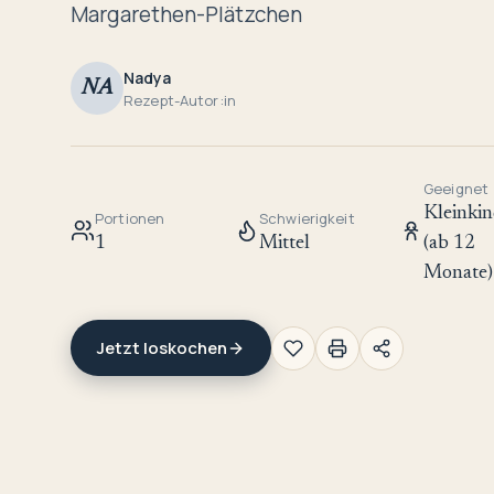
Margarethen-Plätzchen
Nadya
NA
Rezept-Autor:in
Geeignet
Kleinkin
Portionen
Schwierigkeit
1
Mittel
(ab 12
Monate)
Jetzt loskochen