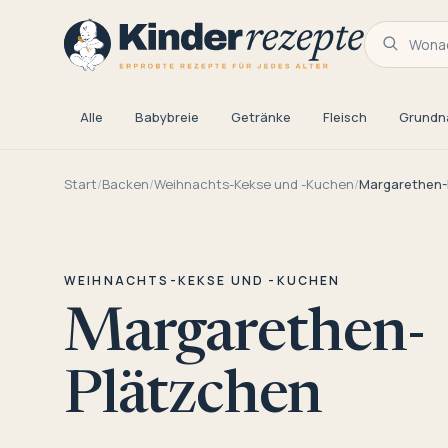
Wonac
Alle
Babybreie
Getränke
Fleisch
Grundn
Start
/
Backen
/
Weihnachts-Kekse und -Kuchen
/
Margarethen-
WEIHNACHTS-KEKSE UND -KUCHEN
Margarethen-
Plätzchen