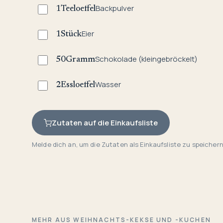
Backpulver
1
Teeloeffel
Eier
1
Stück
Schokolade (kleingebröckelt)
50
Gramm
Wasser
2
Essloeffel
Zutaten auf die Einkaufsliste
Melde dich an, um die Zutaten als Einkaufsliste zu speichern
MEHR AUS WEIHNACHTS-KEKSE UND -KUCHEN