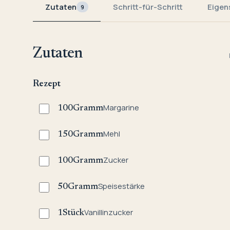
Zutaten
Schritt-für-Schritt
Eigen
9
Zutaten
Rezept
Margarine
100
Gramm
Mehl
150
Gramm
Zucker
100
Gramm
Speisestärke
50
Gramm
Vanillinzucker
1
Stück