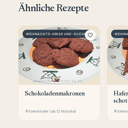
Ähnliche Rezepte
WEIHNACHTS-KEKSE UND -KUCHEN
WEIHN
Schokoladenmakronen
Hafer
schot
Kleinkinder (ab 12 Monate)
Klein