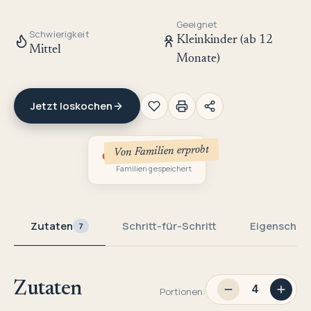
Geeignet
Schwierigkeit
Kleinkinder (ab 12
Mittel
Monate)
Jetzt loskochen
Von Familien erprobt
1
Familien gespeichert
Zutaten
Schritt-für-Schritt
Eigenschaf
7
Zutaten
Portionen: