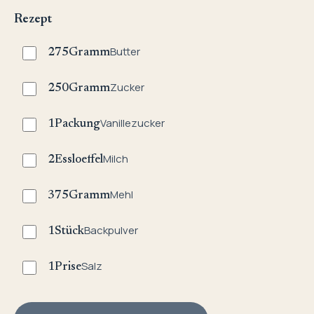
Rezept
Butter
275
Gramm
Zucker
250
Gramm
Vanillezucker
1
Packung
Milch
2
Essloeffel
Mehl
375
Gramm
Backpulver
1
Stück
Salz
1
Prise