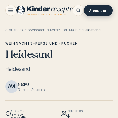
Anmelden
Start
/
Backen
/
Weihnachts-Kekse und -Kuchen
/
Heidesand
WEIHNACHTS-KEKSE UND -KUCHEN
Heidesand
Heidesand
Nadya
NA
Rezept-Autor:in
Gesamt
Personen
30 Min
4