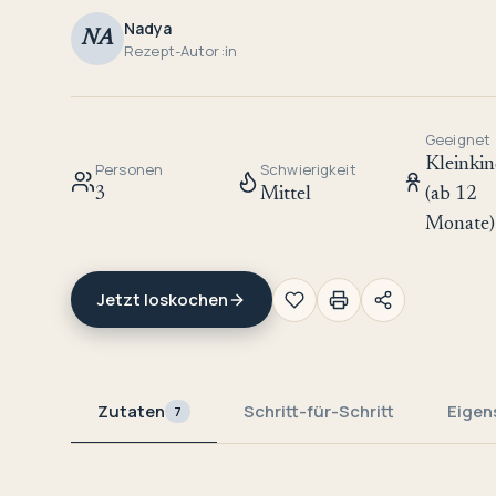
Nadya
NA
Rezept-Autor:in
Geeignet
Kleinkin
Personen
Schwierigkeit
3
Mittel
(ab 12
Monate)
Jetzt loskochen
Zutaten
Schritt-für-Schritt
Eigen
7