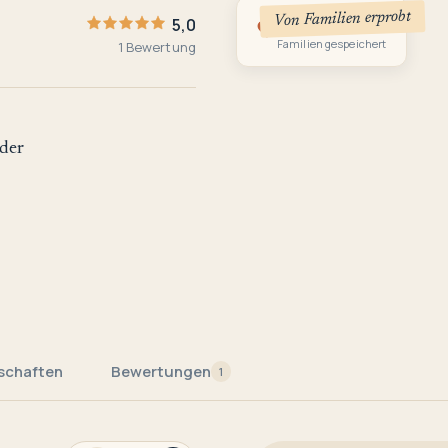
Von Familien erprobt
1
5,0
Familien gespeichert
1 Bewertung
der
schaften
Bewertungen
1