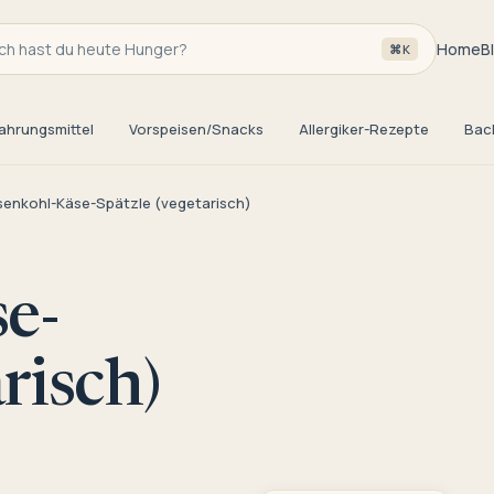
h hast du heute Hunger?
Home
B
⌘K
ahrungsmittel
Vorspeisen/Snacks
Allergiker-Rezepte
Bac
enkohl-Käse-Spätzle (vegetarisch)
e-
risch)