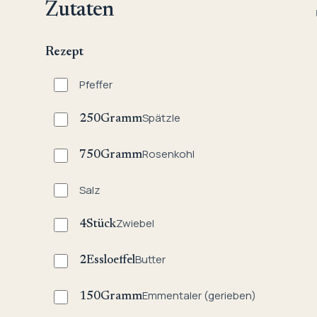
Zutaten
Rezept
Pfeffer
Spätzle
250
Gramm
Rosenkohl
750
Gramm
Salz
Zwiebel
4
Stück
Butter
2
Essloeffel
Emmentaler (gerieben)
150
Gramm