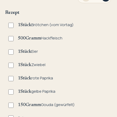
Rezept
Brötchen (vom Vortag)
1
Stück
Hackfleisch
500
Gramm
Eier
1
Stück
Zwiebel
1
Stück
rote Paprika
1
Stück
gelbe Paprika
1
Stück
Gouda (gewürfelt)
150
Gramm