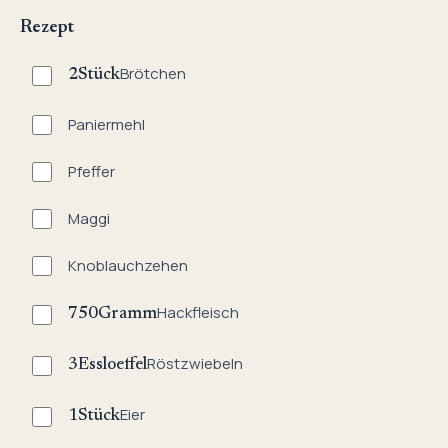
Rezept
Brötchen
2
Stück
Paniermehl
Pfeffer
Maggi
Knoblauchzehen
Hackfleisch
750
Gramm
Röstzwiebeln
3
Essloeffel
Eier
1
Stück