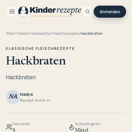
Anmelden
Start
/
Fleisch
/
klassische Fleischrezepte
/
Hackbraten
KLASSISCHE FLEISCHREZEPTE
Hackbraten
Hackbraten
Nadya
NA
Rezept-Autor:in
Personen
Schwierigkeit
4
Mittel