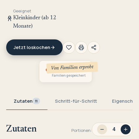
Geeignet
Kleinkinder (ab 12
Monate)
Jetzt loskochen
Von Familien erprobt
2
Familien gespeichert
Zutaten
Schritt-für-Schritt
Eigenschaf
11
Zutaten
Portionen: