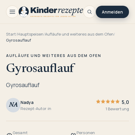
Anmelden
Start
/
Hauptspeisen
/
Aufläufe und weiteres aus dem Ofen
/
Gyrosauflauf
AUFLÄUFE UND WEITERES AUS DEM OFEN
Gyrosauflauf
Gyrosauflauf
5,0
Nadya
NA
Rezept-Autor:in
1 Bewertung
Gesamt
Personen