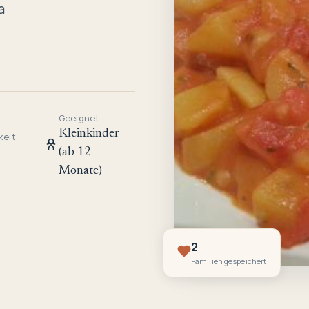
a
Geeignet
Kleinkinder
keit
(ab 12
Monate)
2
Familien gespeichert