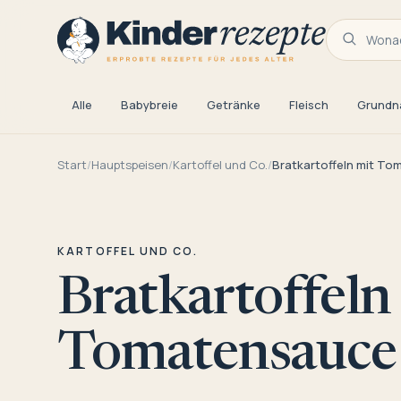
Wonac
Alle
Babybreie
Getränke
Fleisch
Grundn
Start
/
Hauptspeisen
/
Kartoffel und Co.
/
Bratkartoffeln mit T
KARTOFFEL UND CO.
Bratkartoffeln
Tomatensauce