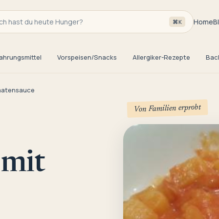
h hast du heute Hunger?
Home
B
⌘K
ahrungsmittel
Vorspeisen/Snacks
Allergiker-Rezepte
Bac
omatensauce
Von Familien erprobt
 mit