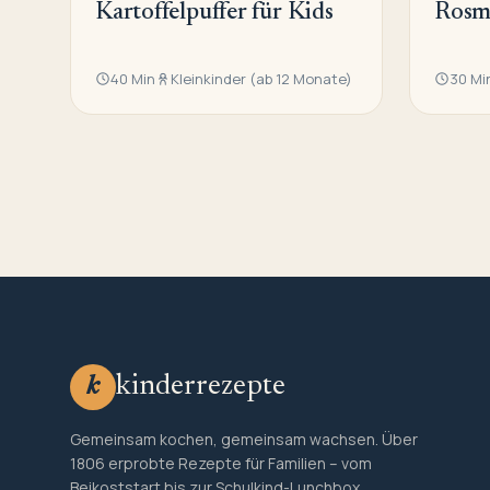
Kartoffelpuffer für Kids
Rosma
40 Min
Kleinkinder (ab 12 Monate)
30 Mi
kinderrezepte
k
Gemeinsam kochen, gemeinsam wachsen. Über
1806 erprobte Rezepte für Familien – vom
Beikoststart bis zur Schulkind-Lunchbox.