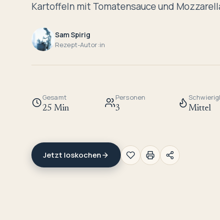
Kartoffeln mit Tomatensauce und Mozzarell
Sam Spirig
Rezept-Autor:in
Gesamt
Personen
Schwierig
25 Min
3
Mittel
Jetzt loskochen