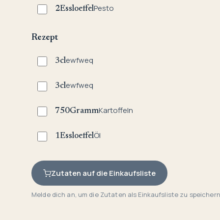
Pesto
2
Essloeffel
Rezept
ewfweq
3
cl
ewfweq
3
cl
Kartoffeln
750
Gramm
Öl
1
Essloeffel
Zutaten auf die Einkaufsliste
Melde dich an, um die Zutaten als Einkaufsliste zu speichern