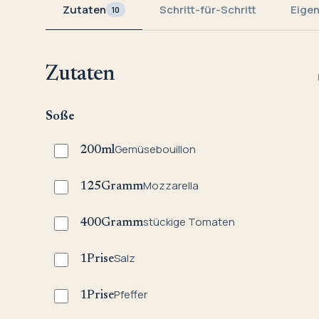
Zutaten
Schritt-für-Schritt
Eige
10
Zutaten
Soße
Gemüsebouillon
200
ml
Mozzarella
125
Gramm
stückige Tomaten
400
Gramm
Salz
1
Prise
Pfeffer
1
Prise