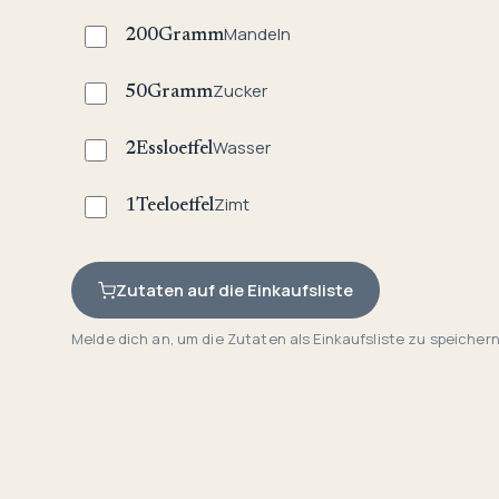
Mandeln
200
Gramm
Zucker
50
Gramm
Wasser
2
Essloeffel
Zimt
1
Teeloeffel
Zutaten auf die Einkaufsliste
Melde dich an, um die Zutaten als Einkaufsliste zu speichern