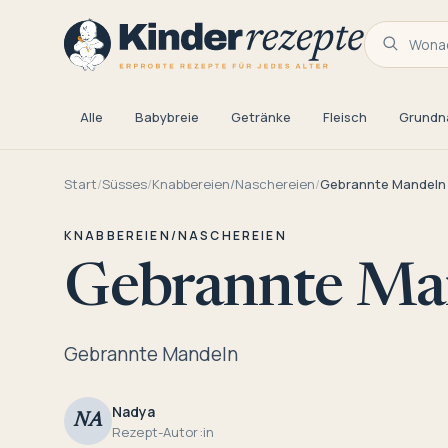
Wonac
Alle
Babybreie
Getränke
Fleisch
Grundn
Start
/
Süsses
/
Knabbereien/Naschereien
/
Gebrannte Mandeln
KNABBEREIEN/NASCHEREIEN
Gebrannte Ma
Gebrannte Mandeln
Nadya
NA
Rezept-Autor:in