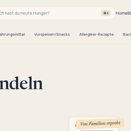
h hast du heute Hunger?
Home
B
⌘K
ahrungsmittel
Vorspeisen/Snacks
Allergiker-Rezepte
Bac
ndeln
Von Familien erprobt
3
Familien gespeichert