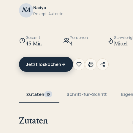
Nadya
NA
Rezept-Autor:in
Gesamt
Personen
Schwierig
45 Min
4
Mittel
Jetzt loskochen
Zutaten
Schritt-für-Schritt
Eige
10
Zutaten