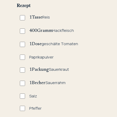
Rezept
Reis
1
Tasse
Hackfleisch
400
Gramm
geschälte Tomaten
1
Dose
Paprikapulver
Sauerkraut
1
Packung
Sauerrahm
1
Becher
Salz
Pfeffer