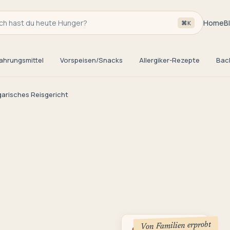
h hast du heute Hunger?
Home
B
⌘K
ahrungsmittel
Vorspeisen/Snacks
Allergiker-Rezepte
Bac
arisches Reisgericht
Von Familien erprobt
1