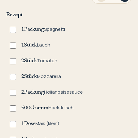
Rezept
Spaghetti
1
Packung
Lauch
1
Stück
Tomaten
2
Stück
Mozzarella
2
Stück
Hollandaisesauce
2
Packung
Hackfleisch
500
Gramm
Mais (klein)
1
Dose