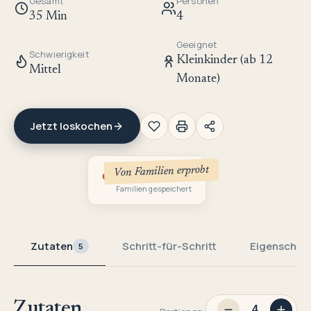
Gesamt
Personen
35 Min
4
Geeignet
Schwierigkeit
Kleinkinder (ab 12
Mittel
Monate)
Jetzt loskochen
Von Familien erprobt
2
Familien gespeichert
Zutaten
Schritt-für-Schritt
Eigenschaf
5
Zutaten