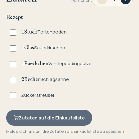
Portionen:
Rezept
Tortenboden
1
Stück
Sauerkirschen
1
Glas
Vanillepuddingpulver
1
Paeckchen
Schlagsahne
2
Becher
Zuckerstreusel
Zutaten auf die Einkaufsliste
Melde dich an, um die Zutaten als Einkaufsliste zu speichern.