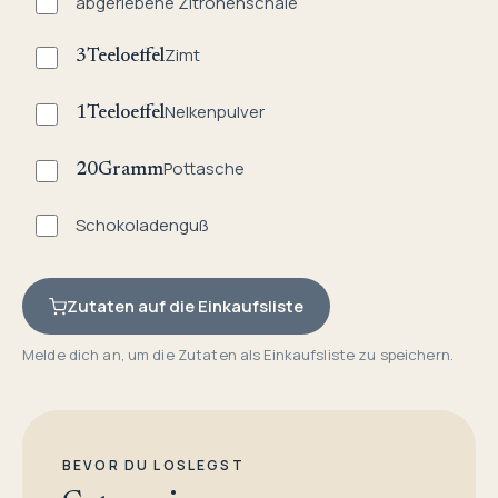
abgeriebene Zitronenschale
Zimt
3
Teeloeffel
Nelkenpulver
1
Teeloeffel
Pottasche
20
Gramm
Schokoladenguß
Zutaten auf die Einkaufsliste
Melde dich an, um die Zutaten als Einkaufsliste zu speichern.
BEVOR DU LOSLEGST