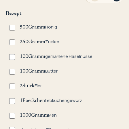
Rezept
Honig
500
Gramm
Zucker
250
Gramm
gemahlene Haselnüsse
100
Gramm
Butter
100
Gramm
Eier
2
Stück
Lebkuchengewürz
1
Paeckchen
Mehl
1000
Gramm