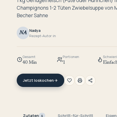
1 kg Geflügelfleisch (Pute oder Hühnchen) f
Champignons 1-2 Tüten Zwiebelsuppe von M
Becher Sahne
Nadya
NA
Rezept-Autor:in
Gesamt
Portionen
Schwieri
40 Min
1
Einfac
Jetzt loskochen
Zutaten
Schritt-für-Schritt
Eigen
4