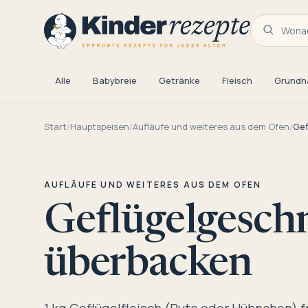
Wonac
Alle
Babybreie
Getränke
Fleisch
Grundn
Start
/
Hauptspeisen
/
Aufläufe und weiteres aus dem Ofen
/
Gef
AUFLÄUFE UND WEITERES AUS DEM OFEN
Geflügelgeschn
überbacken