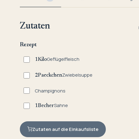
Zutaten
Rezept
Geflügelfleisch
1
Kilo
Zwiebelsuppe
2
Paeckchen
Champignons
Sahne
1
Becher
Zutaten auf die Einkaufsliste