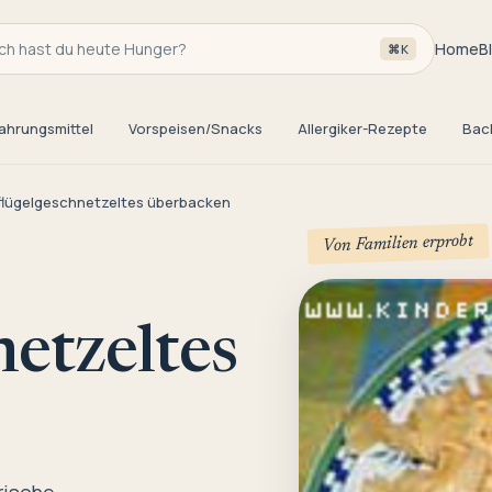
h hast du heute Hunger?
Home
B
⌘K
ahrungsmittel
Vorspeisen/Snacks
Allergiker-Rezepte
Bac
lügelgeschnetzeltes überbacken
Von Familien erprobt
etzeltes