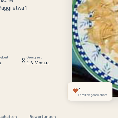
rische
aggi etwa 1
gkeit
Geeignet
h
4-6 Monate
4
Familien gespeichert
schaften
Bewertungen