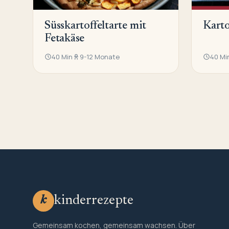
Süsskartoffeltarte mit
Karto
Fetakäse
40 Min
9-12 Monate
40 Mi
kinderrezepte
k
Gemeinsam kochen, gemeinsam wachsen. Über