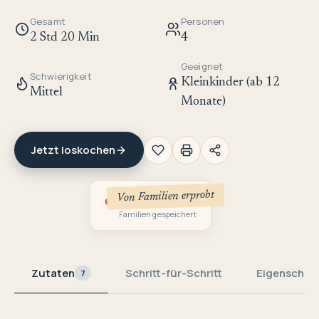
Gesamt
Personen
2 Std 20 Min
4
Geeignet
Schwierigkeit
Kleinkinder (ab 12
Mittel
Monate)
Jetzt loskochen
Von Familien erprobt
3
Familien gespeichert
Zutaten
Schritt-für-Schritt
Eigenschaf
7