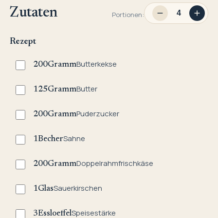
Zutaten
Portionen:
Rezept
Butterkekse
200
Gramm
Butter
125
Gramm
Puderzucker
200
Gramm
Sahne
1
Becher
Doppelrahmfrischkäse
200
Gramm
Sauerkirschen
1
Glas
Speisestärke
3
Essloeffel