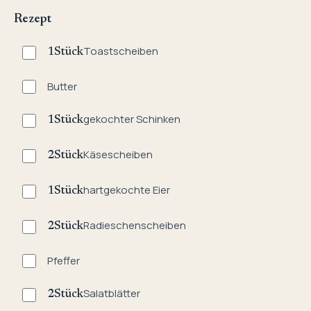
Rezept
Toastscheiben
1
Stück
Butter
gekochter Schinken
1
Stück
Käsescheiben
2
Stück
hartgekochte Eier
1
Stück
Radieschenscheiben
2
Stück
Pfeffer
Salatblätter
2
Stück