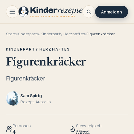
Anmelden
Start
/
Kinderparty
/
Kinderparty Herzhaftes
/
Figurenkräcker
KINDERPARTY HERZHAFTES
Figurenkräcker
Figurenkräcker
Sam Spirig
Rezept-Autor:in
Personen
Schwierigkeit
4
Mittel