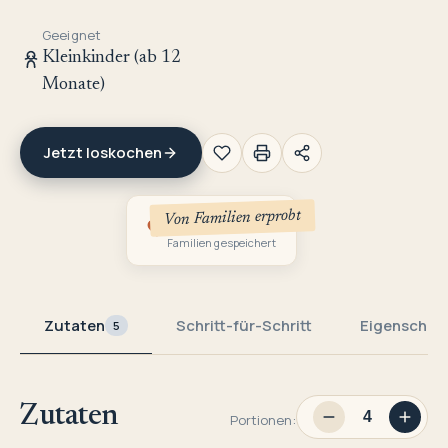
Geeignet
Kleinkinder (ab 12
Monate)
Jetzt loskochen
Von Familien erprobt
3
Familien gespeichert
Zutaten
Schritt-für-Schritt
Eigenschaf
5
Zutaten
Portionen: