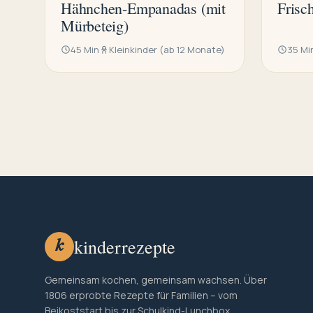
Hähnchen-Empanadas (mit
Frisc
Mürbeteig)
45 Min
Kleinkinder (ab 12 Monate)
35 Mi
kinderrezepte
k
Gemeinsam kochen, gemeinsam wachsen. Über
1806 erprobte Rezepte für Familien – vom
Beikoststart bis zur Schulkind-Lunchbox.