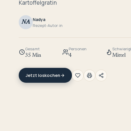
Kartoffelgratin
Nadya
NA
Rezept-Autor:in
Gesamt
Personen
Schwierig
35 Min
4
Mittel
Jetzt loskochen