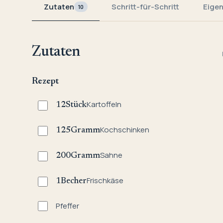
Zutaten
Schritt-für-Schritt
Eige
10
Zutaten
Rezept
Kartoffeln
12
Stück
Kochschinken
125
Gramm
Sahne
200
Gramm
Frischkäse
1
Becher
Pfeffer