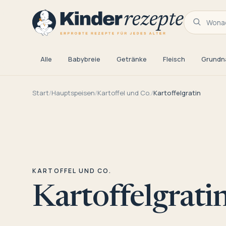
Wonac
Alle
Babybreie
Getränke
Fleisch
Grundn
Start
/
Hauptspeisen
/
Kartoffel und Co.
/
Kartoffelgratin
KARTOFFEL UND CO.
Kartoffelgrati