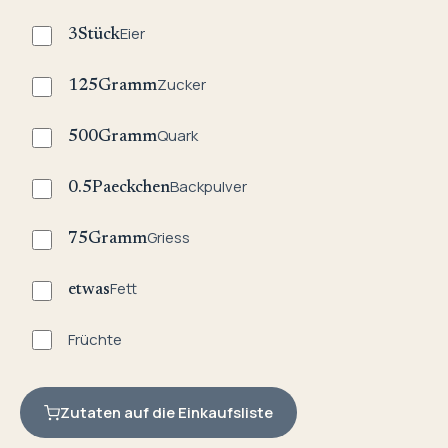
Eier
3
Stück
Zucker
125
Gramm
Quark
500
Gramm
Backpulver
0.5
Paeckchen
Griess
75
Gramm
Fett
etwas
Früchte
Zutaten auf die Einkaufsliste