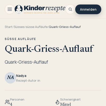
Anmelden
Start
/
Süsses
/
süsse Aufläufe
/
Quark-Griess-Auflauf
SÜSSE AUFLÄUFE
Quark-Griess-Auflauf
Quark-Griess-Auflauf
Nadya
NA
Rezept-Autor:in
Personen
Schwierigkeit
4
Mittel