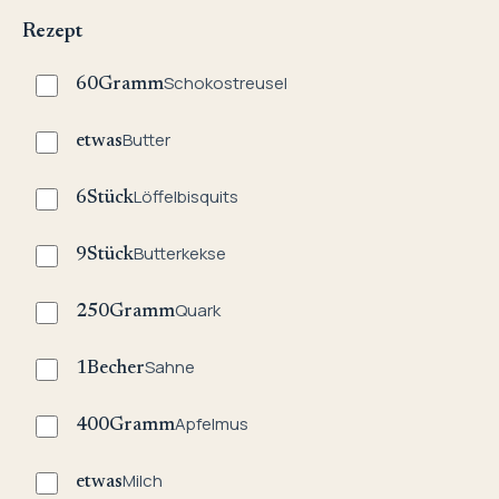
Rezept
Schokostreusel
60
Gramm
Butter
etwas
Löffelbisquits
6
Stück
Butterkekse
9
Stück
Quark
250
Gramm
Sahne
1
Becher
Apfelmus
400
Gramm
Milch
etwas