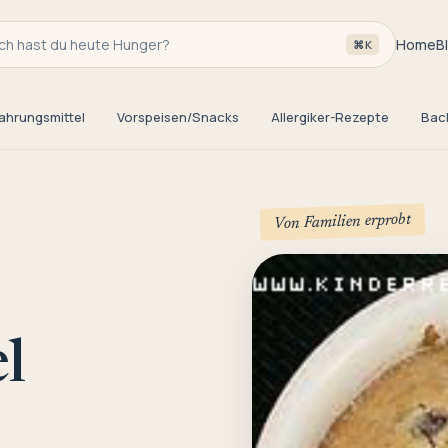
h hast du heute Hunger?
Home
B
⌘K
ahrungsmittel
Vorspeisen/Snacks
Allergiker-Rezepte
Bac
Von Familien erprobt
l