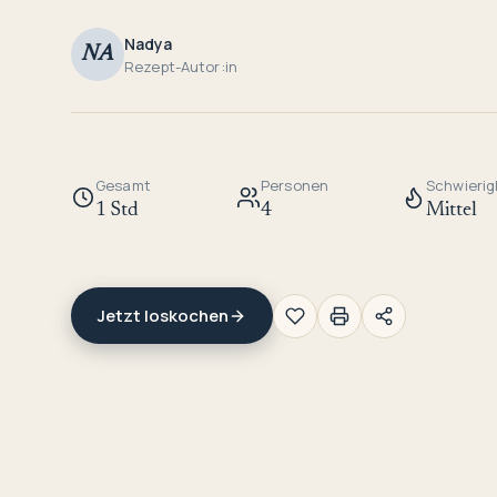
Nadya
NA
Rezept-Autor:in
Gesamt
Personen
Schwierig
1 Std
4
Mittel
Jetzt loskochen