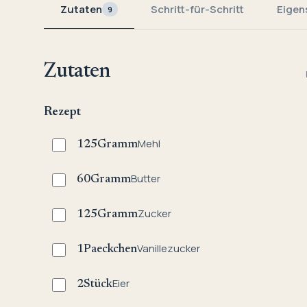
Zutaten
Schritt-für-Schritt
Eigen
9
Zutaten
Rezept
Mehl
125
Gramm
Butter
60
Gramm
Zucker
125
Gramm
Vanillezucker
1
Paeckchen
Eier
2
Stück