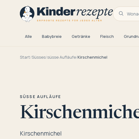
Wonac
Alle
Babybreie
Getränke
Fleisch
Grundn
Start
/
Süsses
/
süsse Aufläufe
/
Kirschenmichel
SÜSSE AUFLÄUFE
Kirschenmiche
Kirschenmichel