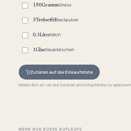
Griess
150
Gramm
Backpulver
3
Teeloeffel
Milch
0.3
Liter
Sauerkirschen
1
Glas
Zutaten auf die Einkaufsliste
Melde dich an, um die Zutaten als Einkaufsliste zu speichern
MEHR AUS SÜSSE AUFLÄUFE