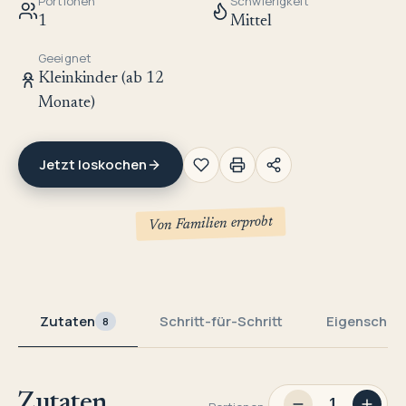
Portionen
Schwierigkeit
1
Mittel
Geeignet
Kleinkinder (ab 12
Monate)
Jetzt loskochen
Von Familien erprobt
Zutaten
Schritt-für-Schritt
Eigenschaf
8
Zutaten