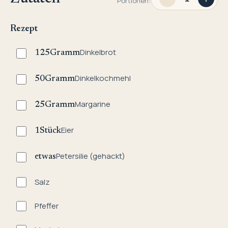
Portionen:
Rezept
Dinkelbrot
125
Gramm
Dinkelkochmehl
50
Gramm
Margarine
25
Gramm
Eier
1
Stück
Petersilie (gehackt)
etwas
Salz
Pfeffer