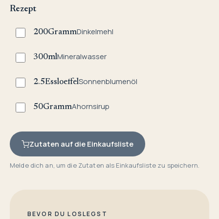
Rezept
Dinkelmehl
200
Gramm
Mineralwasser
300
ml
Sonnenblumenöl
2.5
Essloeffel
Ahornsirup
50
Gramm
Zutaten auf die Einkaufsliste
Melde dich an, um die Zutaten als Einkaufsliste zu speichern.
BEVOR DU LOSLEGST