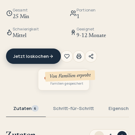
Gesamt
Portionen
25 Min
1
Schwierigkeit
Geeignet
Mittel
9-12 Monate
Jetzt loskochen
Von Familien erprobt
1
Familien gespeichert
Zutaten
Schritt-für-Schritt
Eigenschaf
6