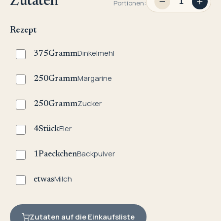
Zutaten
Portionen:
Rezept
Dinkelmehl
375
Gramm
Margarine
250
Gramm
Zucker
250
Gramm
Eier
4
Stück
Backpulver
1
Paeckchen
Milch
etwas
Zutaten auf die Einkaufsliste