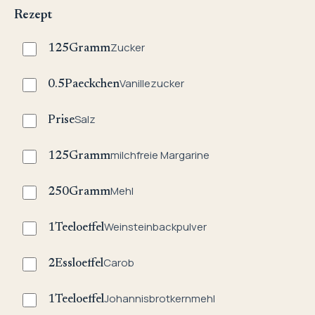
Rezept
Zucker
125
Gramm
Vanillezucker
0.5
Paeckchen
Salz
Prise
milchfreie Margarine
125
Gramm
Mehl
250
Gramm
Weinsteinbackpulver
1
Teeloeffel
Carob
2
Essloeffel
Johannisbrotkernmehl
1
Teeloeffel