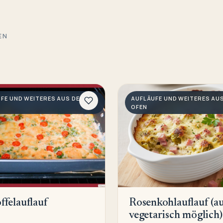
EN
FE UND WEITERES AUS DEM
AUFLÄUFE UND WEITERES AU
OFEN
ffelauflauf
Rosenkohlauflauf (a
vegetarisch möglich)