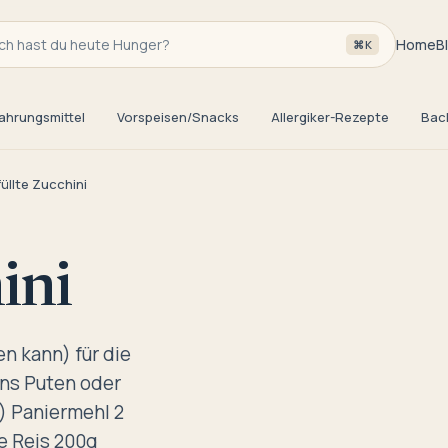
h hast du heute Hunger?
Home
B
⌘K
ahrungsmittel
Vorspeisen/Snacks
Allergiker-Rezepte
Bac
üllte Zucchini
ini
en kann) für die
ns Puten oder
) Paniermehl 2
e Reis 200g