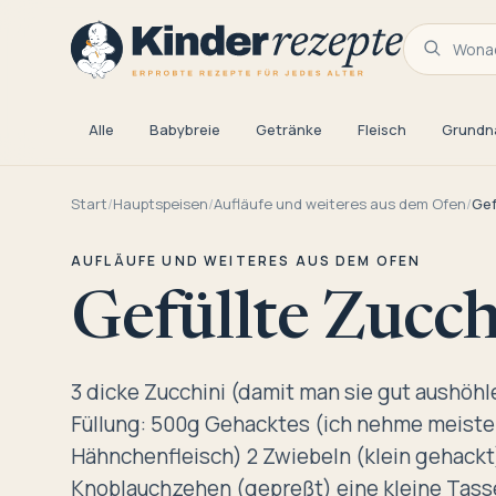
Wonac
Alle
Babybreie
Getränke
Fleisch
Grundn
Start
/
Hauptspeisen
/
Aufläufe und weiteres aus dem Ofen
/
Gef
AUFLÄUFE UND WEITERES AUS DEM OFEN
Gefüllte Zucch
3 dicke Zucchini (damit man sie gut aushöhl
Füllung: 500g Gehacktes (ich nehme meiste
Hähnchenfleisch) 2 Zwiebeln (klein gehackt
Knoblauchzehen (gepreßt) eine kleine Tass