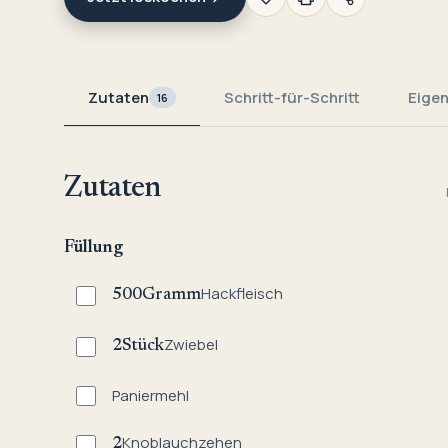
Zutaten
Schritt-für-Schritt
Eige
16
Zutaten
Füllung
Hackfleisch
500
Gramm
Zwiebel
2
Stück
Paniermehl
Knoblauchzehen
2