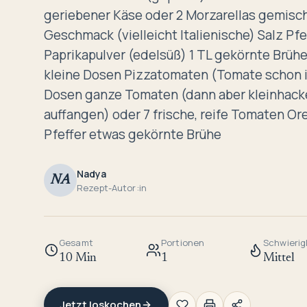
geriebener Käse oder 2 Morzarellas gemisc
Geschmack (vielleicht Italienische) Salz Pfef
Paprikapulver (edelsüß) 1 TL gekörnte Brühe 
kleine Dosen Pizzatomaten (Tomate schon i
Dosen ganze Tomaten (dann aber kleinhack
auffangen) oder 7 frische, reife Tomaten O
Pfeffer etwas gekörnte Brühe
Nadya
NA
Rezept-Autor:in
Gesamt
Portionen
Schwierig
10 Min
1
Mittel
Jetzt loskochen