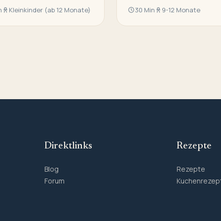
n
Kleinkinder (ab 12 Monate)
30 Min
9-12 Monate
Direktlinks
Rezepte
Blog
Rezepte
Forum
Kuchenrezep