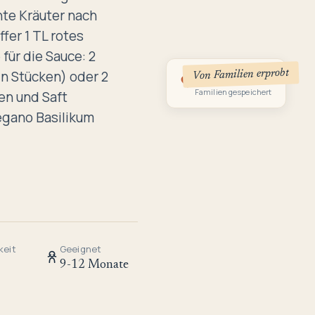
hte Kräuter nach
fer 1 TL rotes
für die Sauce: 2
Von Familien erprobt
n Stücken) oder 2
1
Familien gespeichert
en und Saft
regano Basilikum
keit
Geeignet
9-12 Monate