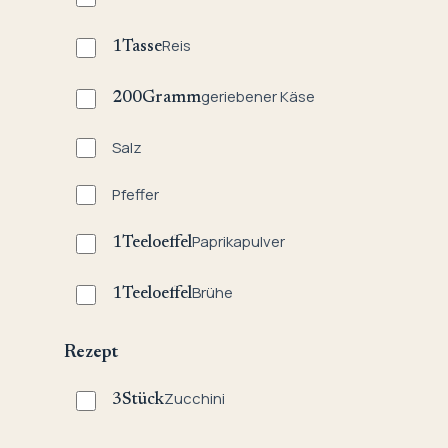
Reis
1
Tasse
geriebener Käse
200
Gramm
Salz
Pfeffer
Paprikapulver
1
Teeloeffel
Brühe
1
Teeloeffel
Rezept
Zucchini
3
Stück