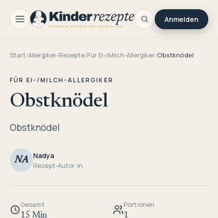
Anmelden
Start
/
Allergiker-Rezepte
/
Für Ei-/Milch-Allergiker
/
Obstknödel
FÜR EI-/MILCH-ALLERGIKER
Obstknödel
Obstknödel
Nadya
NA
Rezept-Autor:in
Gesamt
Portionen
15 Min
1