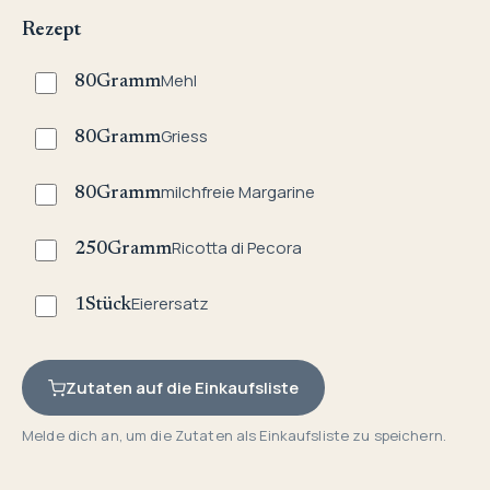
Rezept
Mehl
80
Gramm
Griess
80
Gramm
milchfreie Margarine
80
Gramm
Ricotta di Pecora
250
Gramm
Eierersatz
1
Stück
Zutaten auf die Einkaufsliste
Melde dich an, um die Zutaten als Einkaufsliste zu speichern.