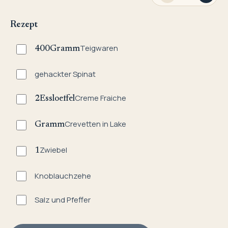
Rezept
Teigwaren
400
Gramm
gehackter Spinat
Creme Fraiche
2
Essloeffel
Crevetten in Lake
Gramm
Zwiebel
1
Knoblauchzehe
Salz und Pfeffer