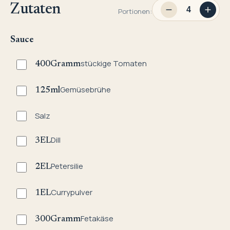
Zutaten
Portionen:
Sauce
stückige Tomaten
400
Gramm
Gemüsebrühe
125
ml
Salz
Dill
3
EL
Petersilie
2
EL
Currypulver
1
EL
Fetakäse
300
Gramm