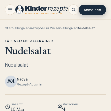
Anmelden
Start
/
Allergiker-Rezepte
/
Für Weizen-Allergiker
/
Nudelsalat
FÜR WEIZEN-ALLERGIKER
Nudelsalat
Nudelsalat
Nadya
NA
Rezept-Autor:in
Gesamt
Personen
10 Min
4