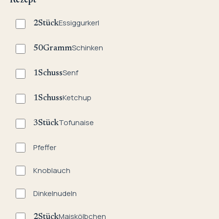
Rezept
Essiggurkerl
2
Stück
Schinken
50
Gramm
Senf
1
Schuss
Ketchup
1
Schuss
Tofunaise
3
Stück
Pfeffer
Knoblauch
Dinkelnudeln
Maiskölbchen
2
Stück