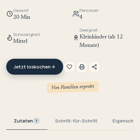
Gesamt
Personen
20 Min
4
Geeignet
Schwierigkeit
Kleinkinder (ab 12
Mittel
Monate)
Jetzt loskochen
Von Familien erprobt
Zutaten
Schritt-für-Schritt
Eigenschaf
7