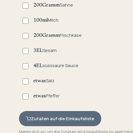
Sahne
200
Gramm
Milch
100
ml
Frischkäse
200
Gramm
Sesam
3
EL
süsssaure Sauce
4
EL
Salz
etwas
Pfeffer
etwas
Zutaten auf die Einkaufsliste
Melde dich an, um die Zutaten als Einkaufsliste zu speichern