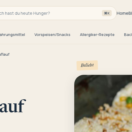
h hast du heute Hunger?
Home
B
⌘K
ahrungsmittel
Vorspeisen/Snacks
Allergiker-Rezepte
Bac
flauf
Beliebt
auf