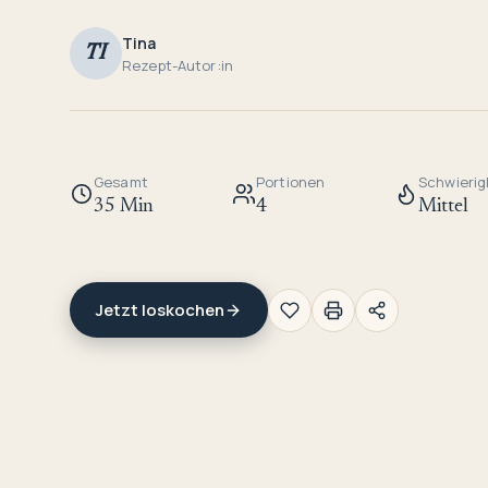
Tina
TI
Rezept-Autor:in
Gesamt
Portionen
Schwierig
35 Min
4
Mittel
Jetzt loskochen