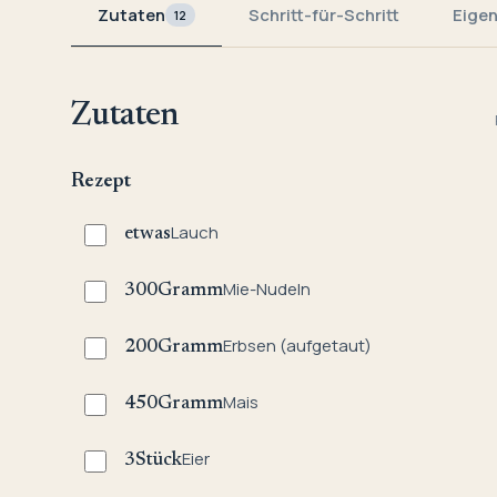
Zutaten
Schritt-für-Schritt
Eige
12
Zutaten
Rezept
Lauch
etwas
Mie-Nudeln
300
Gramm
Erbsen (aufgetaut)
200
Gramm
Mais
450
Gramm
Eier
3
Stück