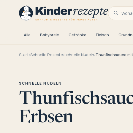
Wonac
Alle
Babybreie
Getränke
Fleisch
Grundn
Start
/
Schnelle Rezepte
/
schnelle Nudeln
/
Thunfischsauce mit
SCHNELLE NUDELN
Thunfischsauc
Erbsen