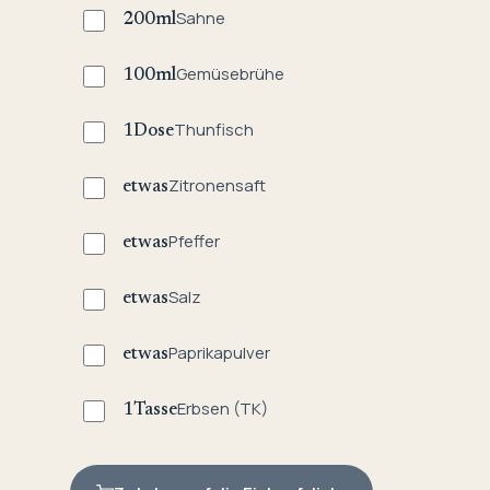
Sahne
200
ml
Gemüsebrühe
100
ml
Thunfisch
1
Dose
Zitronensaft
etwas
Pfeffer
etwas
Salz
etwas
Paprikapulver
etwas
Erbsen (TK)
1
Tasse