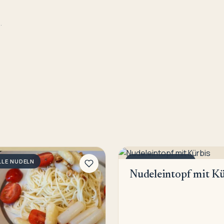
.
LE NUDELN
SCHNELLE NUDELN
Nudeleintopf mit Kü