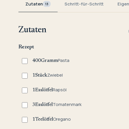
Zutaten
Schritt-für-Schritt
Eige
13
Zutaten
Rezept
Pasta
400
Gramm
Zwiebel
1
Stück
Rapsöl
1
Esslöffel
Tomatenmark
3
Esslöffel
Oregano
1
Teelöffel