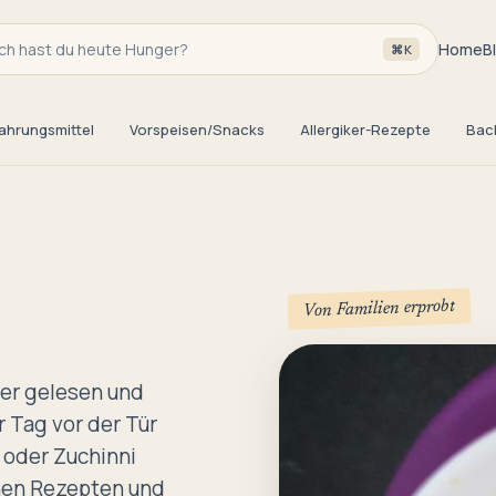
h hast du heute Hunger?
Home
B
⌘K
ahrungsmittel
Vorspeisen/Snacks
Allergiker-Rezepte
Bac
Von Familien erprobt
her gelesen und
 Tag vor der Tür
 oder Zuchinni
enen Rezepten und