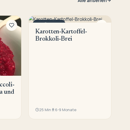
Alle ansehen
GEMÜSEBREIE
Karotten-Kartoffel-
Brokkoli-Brei
coli-
ta und
25 Min
6-9 Monate