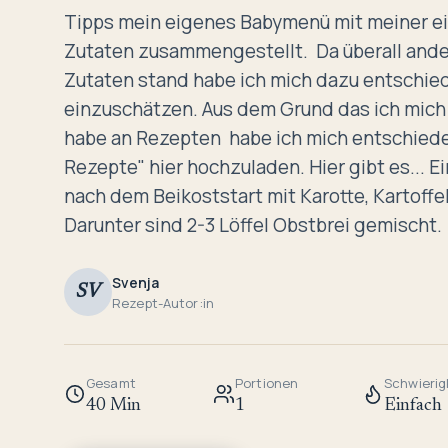
Tipps mein eigenes Babymenü mit meiner 
Zutaten zusammengestellt. Da überall and
Zutaten stand habe ich mich dazu entschie
einzuschätzen. Aus dem Grund das ich mich
habe an Rezepten habe ich mich entschied
Rezepte" hier hochzuladen. Hier gibt es... E
nach dem Beikoststart mit Karotte, Kartoffe
Darunter sind 2-3 Löffel Obstbrei gemisch
Svenja
SV
Rezept-Autor:in
Gesamt
Portionen
Schwierig
40 Min
1
Einfach