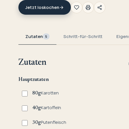
Jetzt loskochen
Zutaten
Schritt-für-Schritt
Eigen
5
Zutaten
Hauptzutaten
Karotten
80
g
Kartoffeln
40
g
Putenfleisch
30
g