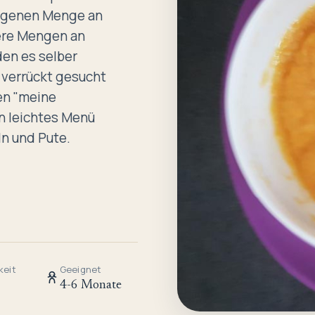
eigenen Menge an
ere Mengen an
den es selber
 verrückt gesucht
en "meine
in leichtes Menü
ln und Pute.
t.
keit
Geeignet
4-6 Monate