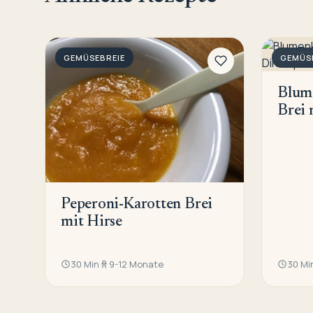
GEMÜSEBREIE
GEMÜS
Blum
Brei 
Peperoni-Karotten Brei
mit Hirse
30 Min
9-12 Monate
30 Mi