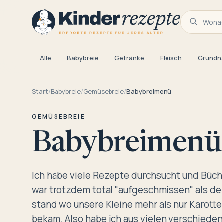
Wonac
Alle
Babybreie
Getränke
Fleisch
Grundn
Start
/
Babybreie
/
Gemüsebreie
/
Babybreimenü
GEMÜSEBREIE
Babybreimenü
Ich habe viele Rezepte durchsucht und Büc
war trotzdem total "aufgeschmissen" als der
stand wo unsere Kleine mehr als nur Karotte
bekam. Also habe ich aus vielen verschied