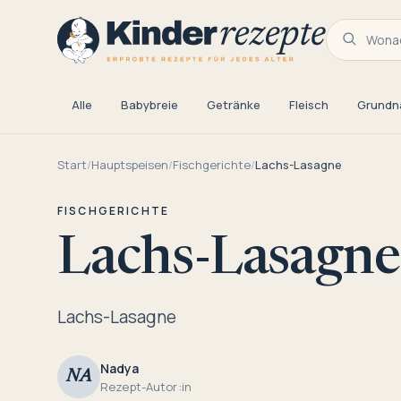
Wonac
Alle
Babybreie
Getränke
Fleisch
Grundn
Start
/
Hauptspeisen
/
Fischgerichte
/
Lachs-Lasagne
FISCHGERICHTE
Lachs-Lasagne
Lachs-Lasagne
Nadya
NA
Rezept-Autor:in