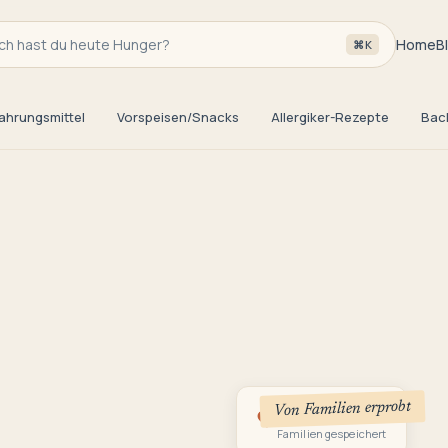
h hast du heute Hunger?
Home
B
⌘K
ahrungsmittel
Vorspeisen/Snacks
Allergiker-Rezepte
Bac
Von Familien erprobt
3
Familien gespeichert