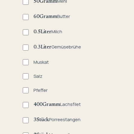
Mehl
50
Gramm
Butter
60
Gramm
Milch
0.5
Liter
Gemüsebrühe
0.3
Liter
Muskat
Salz
Pfeffer
Lachsfilet
400
Gramm
Porreestangen
3
Stück