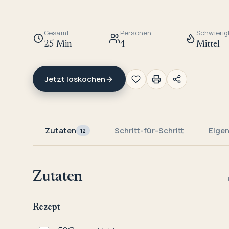
Gesamt
Personen
Schwierig
25 Min
4
Mittel
Jetzt loskochen
Zutaten
Schritt-für-Schritt
Eige
12
Zutaten
Rezept