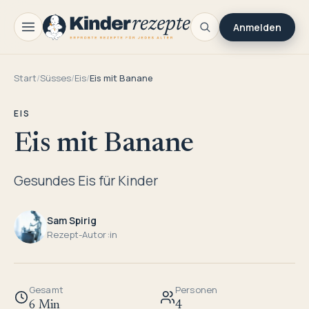
Anmelden
Start
/
Süsses
/
Eis
/
Eis mit Banane
EIS
Eis mit Banane
Gesundes Eis für Kinder
Sam Spirig
Rezept-Autor:in
Gesamt
Personen
6 Min
4