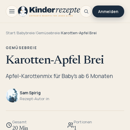
Anmelden
Start
/
Babybreie
/
Gemüsebreie
/
Karotten-Apfel Brei
GEMÜSEBREIE
Karotten-Apfel Brei
Apfel-Karottenmix für Baby's ab 6 Monaten
Sam Spirig
Rezept-Autor:in
Gesamt
Portionen
20 Min
1