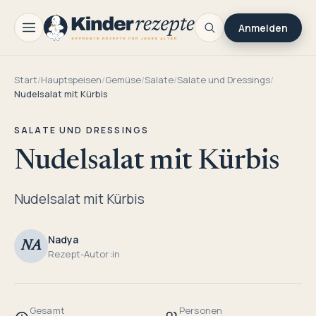
Anmelden
Start
/
Hauptspeisen
/
Gemüse
/
Salate
/
Salate und Dressings
/
Nudelsalat mit Kürbis
SALATE UND DRESSINGS
Nudelsalat mit Kürbis
Nudelsalat mit Kürbis
Nadya
NA
Rezept-Autor:in
Gesamt
Personen