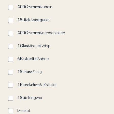
Nudeln
200
Gramm
Salatgurke
1
Stück
Kochschinken
200
Gramm
Miracel Whip
1
Glas
Sahne
6
Essloeffel
Essig
1
Schuss
8-Kräuter
1
Paeckchen
Ingwer
1
Stück
Muskat