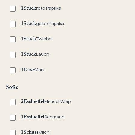
rote Paprika
1
Stück
gelbe Paprika
1
Stück
Zwiebel
1
Stück
Lauch
1
Stück
Mais
1
Dose
Soße
Miracel Whip
2
Essloeffel
Schmand
1
Essloeffel
Milch
1
Schuss