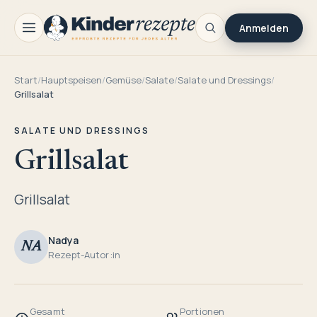
Anmelden
Start
/
Hauptspeisen
/
Gemüse
/
Salate
/
Salate und Dressings
/
Grillsalat
SALATE UND DRESSINGS
Grillsalat
Grillsalat
Nadya
NA
Rezept-Autor:in
Gesamt
Portionen