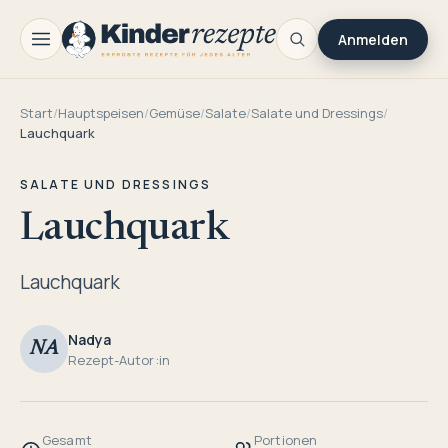
Anmelden
Start
/
Hauptspeisen
/
Gemüse
/
Salate
/
Salate und Dressings
/
Lauchquark
SALATE UND DRESSINGS
Lauchquark
Lauchquark
Nadya
NA
Rezept-Autor:in
Gesamt
Portionen