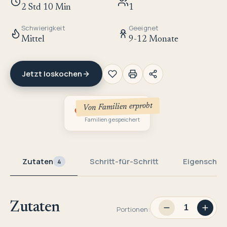
2 Std 10 Min
1
Schwierigkeit
Geeignet
Mittel
9-12 Monate
Jetzt loskochen
Von Familien erprobt
1
Familien gespeichert
Zutaten
Schritt-für-Schritt
Eigenschaf
4
Zutaten
Portionen: