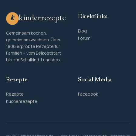
Direktlinks
kinderrezepte
k
Blog
Gemeinsam kochen,
Forum
gemeinsam wachsen. Über
1806 erprobte Rezepte für
Familien – vom Beikoststart
bis zur Schulkind-Lunchbox.
Rezepte
Social Media
Rezepte
Facebook
Kuchenrezepte
© 2026 kinderrezepte.de
Disclaimer
·
Datenschutz
·
Impressum