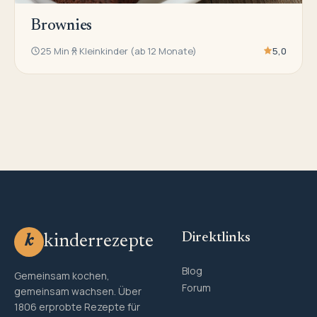
Brownies
25 Min
Kleinkinder (ab 12 Monate)
5,0
Direktlinks
kinderrezepte
k
Blog
Gemeinsam kochen,
Forum
gemeinsam wachsen. Über
1806 erprobte Rezepte für