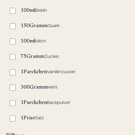
Biskin
100
ml
Quark
150
Gramm
Milch
100
ml
Zucker
75
Gramm
Vanillinzucker
1
Paeckchen
Mehl
300
Gramm
Backpulver
1
Paeckchen
Salz
1
Prise