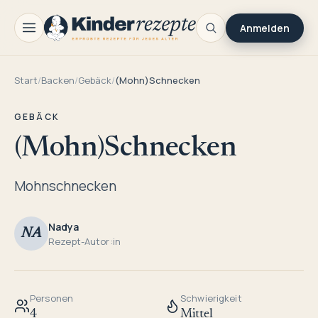
Anmelden
Start
/
Backen
/
Gebäck
/
(Mohn)Schnecken
GEBÄCK
(Mohn)Schnecken
Mohnschnecken
Nadya
NA
Rezept-Autor:in
Personen
Schwierigkeit
4
Mittel