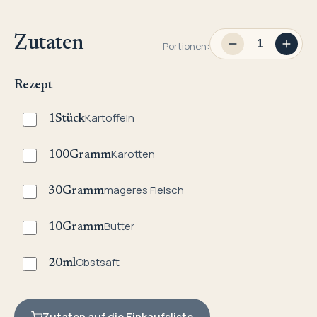
Zutaten
Portionen:
Rezept
Kartoffeln
1
Stück
Karotten
100
Gramm
mageres Fleisch
30
Gramm
Butter
10
Gramm
Obstsaft
20
ml
Zutaten auf die Einkaufsliste