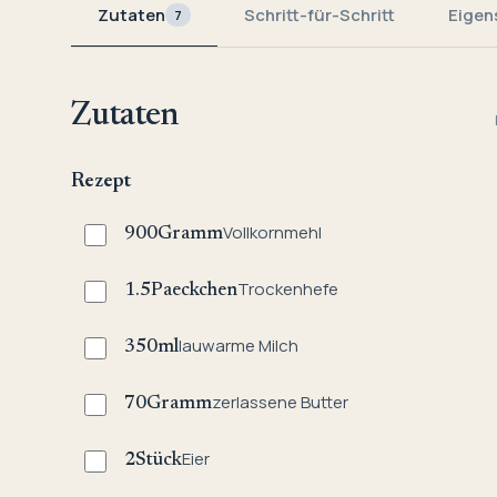
Zutaten
Schritt-für-Schritt
Eigen
7
Zutaten
Rezept
Vollkornmehl
900
Gramm
Trockenhefe
1.5
Paeckchen
lauwarme Milch
350
ml
zerlassene Butter
70
Gramm
Eier
2
Stück