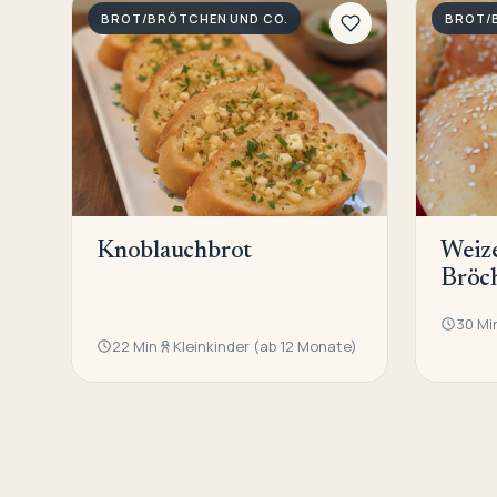
BROT/BRÖTCHEN UND CO.
BROT/
Knoblauchbrot
Weiz
Bröc
30 Mi
22 Min
Kleinkinder (ab 12 Monate)