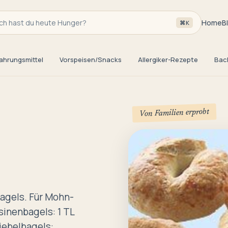
h hast du heute Hunger?
Home
B
⌘K
ahrungsmittel
Vorspeisen/Snacks
Allergiker-Rezepte
Bac
Von Familien erprobt
Bagels. Für Mohn-
inenbagels: 1 TL
iebelbagels: