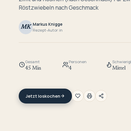
Röstzwiebeln nach Geschmack
Markus Knigge
MK
Rezept-Autor:in
Gesamt
Personen
Schwierig
45 Min
4
Mittel
Jetzt loskochen