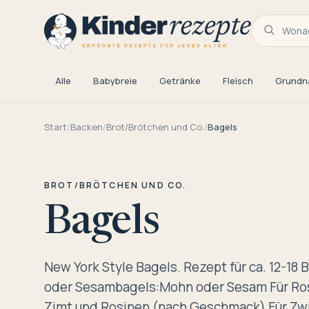
Wonac
Alle
Babybreie
Getränke
Fleisch
Grundn
Start
/
Backen
/
Brot/Brötchen und Co.
/
Bagels
BROT/BRÖTCHEN UND CO.
Bagels
New York Style Bagels. Rezept für ca. 12-18 
oder Sesambagels:Mohn oder Sesam Für Ros
Zimt und Rosinen (nach Geschmack) Für Zw