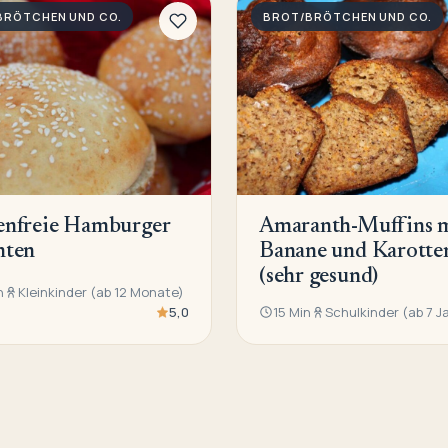
BRÖTCHEN UND CO.
BROT/BRÖTCHEN UND CO.
enfreie Hamburger
Amaranth-Muffins 
hten
Banane und Karotte
(sehr gesund)
n
Kleinkinder (ab 12 Monate)
5,0
15 Min
Schulkinder (ab 7 J