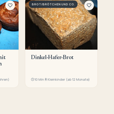
BROT/BRÖTCHEN UND CO.
mit
Dinkel-Hafer-Brot
n
ahren)
10 Min
Kleinkinder (ab 12 Monate)