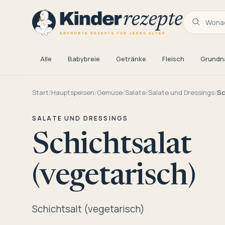
Wonac
Alle
Babybreie
Getränke
Fleisch
Grundn
Start
/
Hauptspeisen
/
Gemüse
/
Salate
/
Salate und Dressings
/
Sc
SALATE UND DRESSINGS
Schichtsalat
(vegetarisch)
Schichtsalt (vegetarisch)