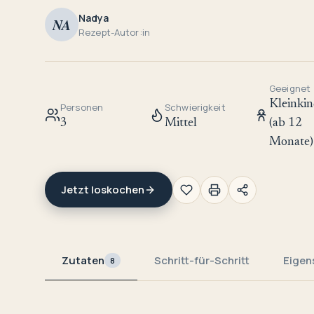
Nadya
NA
Rezept-Autor:in
Geeignet
Kleinkin
Personen
Schwierigkeit
3
Mittel
(ab 12
Monate)
Jetzt loskochen
Zutaten
Schritt-für-Schritt
Eigen
8