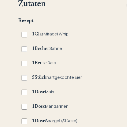
Zutaten
Rezept
Miracel Whip
1
Glas
Sahne
1
Becher
Reis
1
Beutel
hartgekochte Eier
5
Stück
Mais
1
Dose
Mandarinen
1
Dose
Spargel (Stücke)
1
Dose