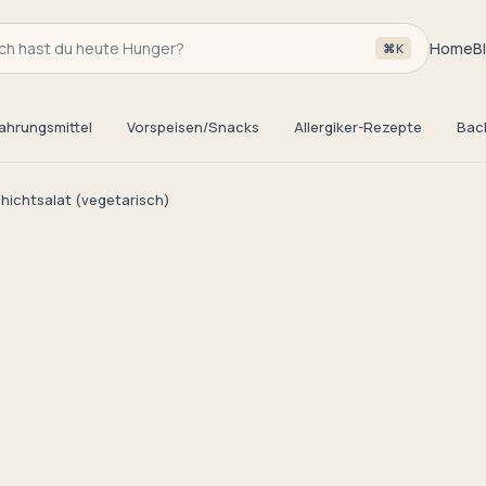
h hast du heute Hunger?
Home
B
⌘K
ahrungsmittel
Vorspeisen/Snacks
Allergiker-Rezepte
Bac
hichtsalat (vegetarisch)