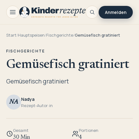
Anmelden
Start
/
Hauptspeisen
/
Fischgerichte
/
Gemüsefisch gratiniert
FISCHGERICHTE
Gemüsefisch gratiniert
Gemüsefisch gratiniert
Nadya
NA
Rezept-Autor:in
Gesamt
Portionen
30 Min
4