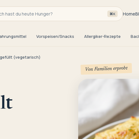
h hast du heute Hunger?
Home
B
⌘K
ahrungsmittel
Vorspeisen/Snacks
Allergiker-Rezepte
Bac
gefüllt (vegetarisch)
Von Familien erprobt
lt