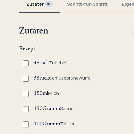
Zutaten
Schritt-für-Schritt
Eige
10
Zutaten
Rezept
Zucchini
4
Stück
Gemüsebrühewürfel
3
Stück
Milch
150
ml
Sahne
150
Gramm
Tilsiter
100
Gramm