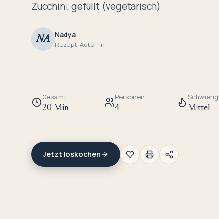
Zucchini, gefüllt (vegetarisch)
Nadya
NA
Rezept-Autor:in
Gesamt
Personen
Schwierig
20 Min
4
Mittel
Jetzt loskochen