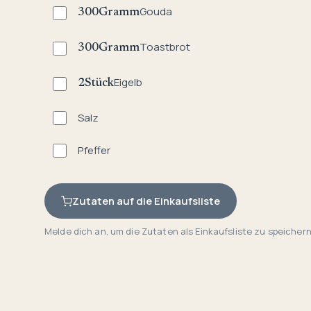
Gouda
300
Gramm
Toastbrot
300
Gramm
Eigelb
2
Stück
Salz
Pfeffer
Zutaten auf die Einkaufsliste
Melde dich an, um die Zutaten als Einkaufsliste zu speichern