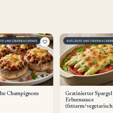
UFE UND ÜBERBACKENES
AUFLÄUFE UND ÜBERBACKEN
llte Champignons
Gratinierter Spargel
Erbsensauce
(fettarm/vegetarisch