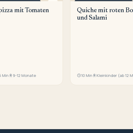
, PIZZA UND TOAST
QUICHE, PIZZA UND TOAST
pizza mit Tomaten
Quiche mit roten B
und Salami
5 Min
9-12 Monate
10 Min
Kleinkinder (ab 12 