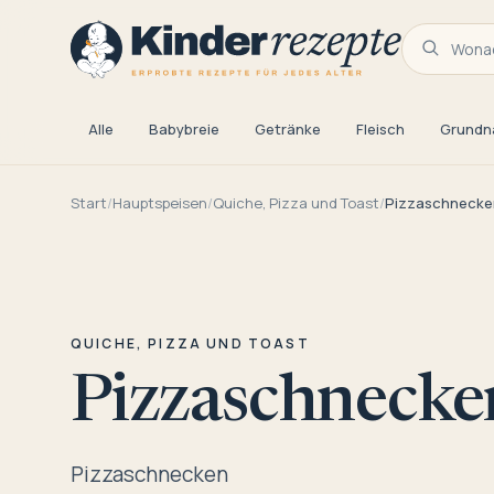
Wonac
Alle
Babybreie
Getränke
Fleisch
Grundn
Start
/
Hauptspeisen
/
Quiche, Pizza und Toast
/
Pizzaschnecke
QUICHE, PIZZA UND TOAST
Pizzaschnecke
Pizzaschnecken