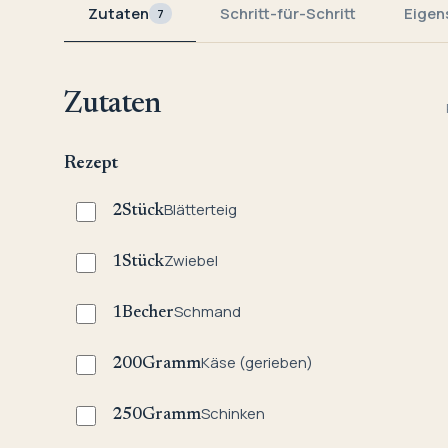
Zutaten
Schritt-für-Schritt
Eigen
7
Zutaten
Rezept
Blätterteig
2
Stück
Zwiebel
1
Stück
Schmand
1
Becher
Käse (gerieben)
200
Gramm
Schinken
250
Gramm