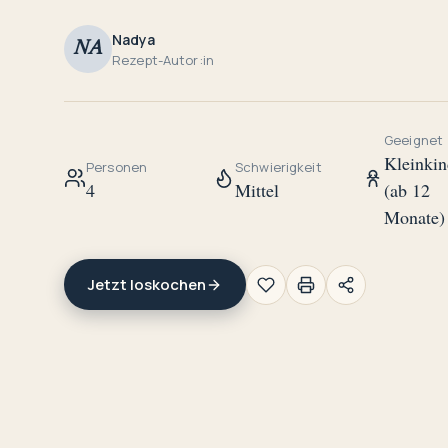
Nadya
NA
Rezept-Autor:in
Geeignet
Kleinkin
Personen
Schwierigkeit
4
Mittel
(ab 12
Monate)
Jetzt loskochen