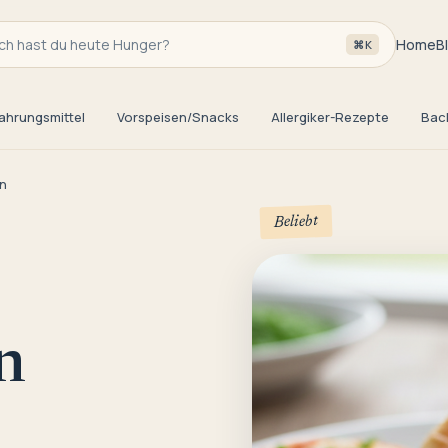
h hast du heute Hunger?
Home
B
⌘K
ahrungsmittel
Vorspeisen/Snacks
Allergiker-Rezepte
Bac
n
Beliebt
n