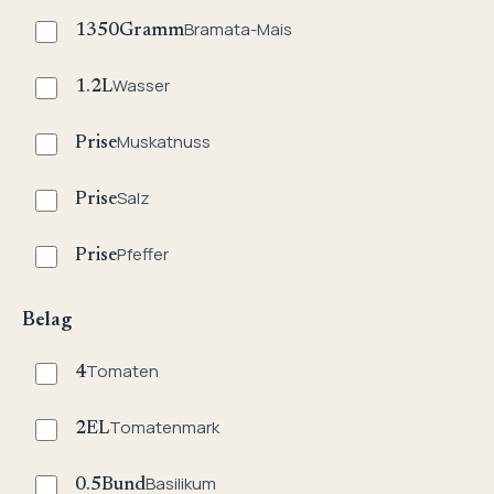
Bramata-Mais
1350
Gramm
Wasser
1.2
L
Muskatnuss
Prise
Salz
Prise
Pfeffer
Prise
Belag
Tomaten
4
Tomatenmark
2
EL
Basilikum
0.5
Bund