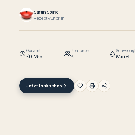
Sarah Spirig
Rezept-Autor:in
Gesamt
Personen
Schwierig
50 Min
3
Mittel
Jetzt loskochen