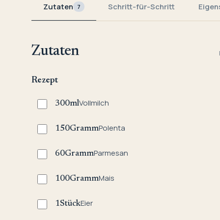
Zutaten
Schritt-für-Schritt
Eigen
7
Zutaten
Rezept
Vollmilch
300
ml
Polenta
150
Gramm
Parmesan
60
Gramm
Mais
100
Gramm
Eier
1
Stück