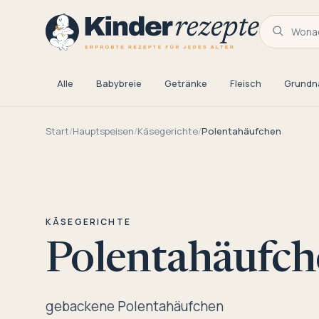
Wonac
Alle
Babybreie
Getränke
Fleisch
Grundn
Start
/
Hauptspeisen
/
Käsegerichte
/
Polentahäufchen
KÄSEGERICHTE
Polentahäufch
gebackene Polentahäufchen